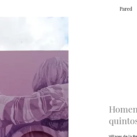
Pared
Homenaj
quinto
Villares de la R